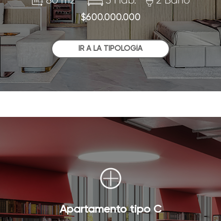
$600.000.000
IR A LA TIPOLOGÍA
Apartamento tipo C