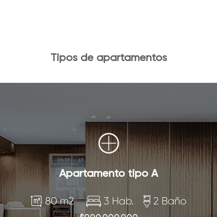
Tipos de apartamentos
Apartamento tipo A